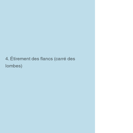
4. Étirement des flancs (carré des 
lombes)