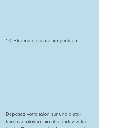
10. Étirement des ischio-jambiers
Déposez votre talon sur une plate-
forme surélevée fixe et étendez votre 
jambe. Tentez ensuite de vous pencher 
au-dessus de votre jambe en direction 