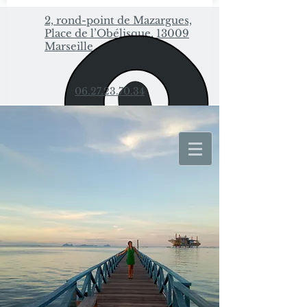
2, rond-point de Mazargues,
Place de l’Obélisque, 13009
Marseille
06.27.23.70.34